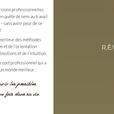
rsions professionnelles
n quête de sens au travail
 – sans avoir peur de se
!
 meilleur des méthodes
 et de l’orientation
R.Ê.
émotions et de l’intuition.
projet professionnel qui a
 un monde meilleur.
rir les possibles
.
ne fois dans sa vie
.