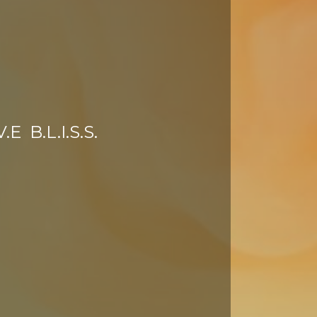
V.E
B.L.I.S.S.