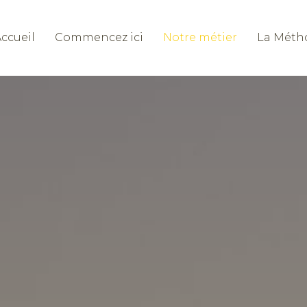
ccueil
Commencez ici
Notre métier
La Méth