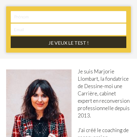
a
v
i
g
a
JE VEUX LE TEST !
t
i
o
J
e suis Marjorie
n
Llombart, la fondatrice
de Dessine-moi une
Carrière,
cabinet
expert en reconversion
professionnelle depuis
2013
.
J'ai créé le coaching de