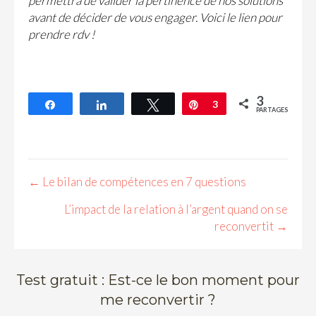
permettra de valider la pertinence de nos solutions
avant de décider de vous engager. Voici le
lien pour
prendre rdv
!
3
Partagez
Partagez
Tweetez
Épingle
3
PARTAGES
← Le bilan de compétences en 7 questions
P
L’impact de la relation à l’argent quand on se
o
reconvertit →
s
t
s
Test gratuit : Est-ce le bon moment pour
n
me reconvertir ?